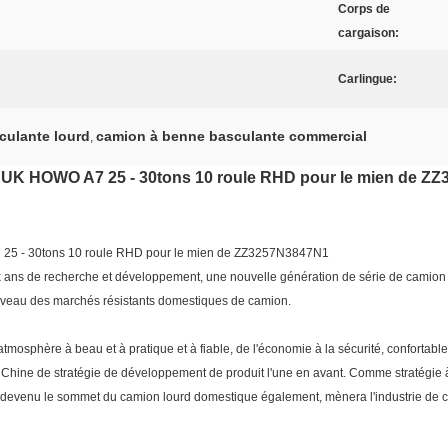
Corps de
cargaison:
Carlingue:
culante lourd
camion à benne basculante commercial
,
UK HOWO A7 25 - 30tons 10 roule RHD pour le mien de Z
5 - 30tons 10 roule RHD pour le mien de ZZ3257N3847N1
 de recherche et développement, une nouvelle génération de série de camion lour
niveau des marchés résistants domestiques de camion.
l'atmosphère à beau et à pratique et à fiable, de l'économie à la sécurité, confor
 Chine de stratégie de développement de produit l'une en avant. Comme stratégie à 
devenu le sommet du camion lourd domestique également, mènera l'industrie de c