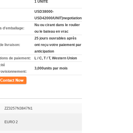
1 UNITÉ
USD38000-
USD42000/UNIT)negotiation
Nu ou cirant dans le roulier
ls d'emballage:
ou le bateau en vrac
25 jours ouvrables après
de livraison:
ont reçu votre paiement par
anticipation
tions de paiement:
L / C, T / T, Western Union
ité
3,000units par mois
rovisionnement:
ct
ZZ3257N3847N1
EURO 2