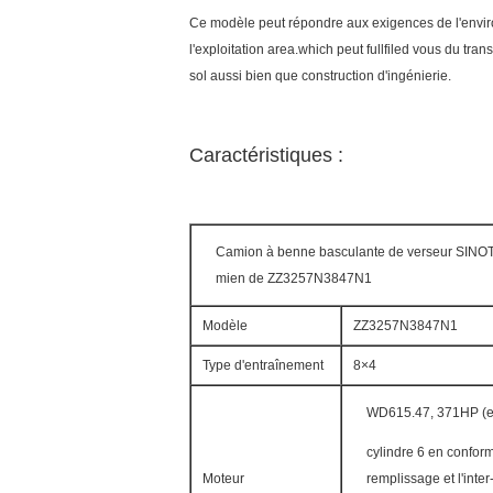
Ce modèle peut répondre aux exigences de l'envir
l'exploitation area.which peut fullfiled vous du tran
sol aussi bien que construction d'ingénierie.
Caractéristiques :
Camion à benne basculante de verseur SIN
mien de ZZ3257N3847N1
Modèle
ZZ3257N3847N1
Type d'entraînement
8×4
WD615.47, 371HP (eu
cylindre 6 en conformi
Moteur
remplissage et l'inter