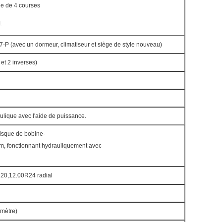
ue de 4 courses
L
7-P (avec un dormeur, climatiseur et siège de style nouveau)
t 2 inverses)
ulique avec l'aide de puissance.
sque de bobine-
mm, fonctionnant hydrauliquement avec
20,12.00R24 radial
mètre)