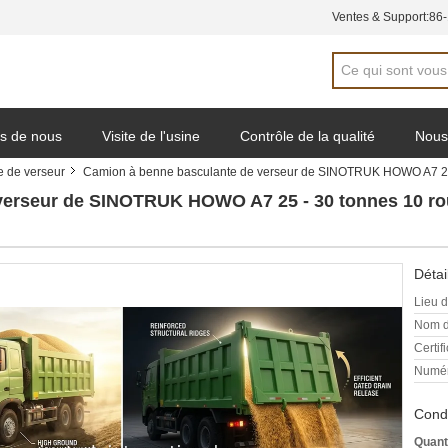
Ventes & Support:
86
s de nous
Visite de l'usine
Contrôle de la qualité
Nous
 de verseur
Camion à benne basculante de verseur de SINOTRUK HOWO A7 25 
e de soumission
verseur de SINOTRUK HOWO A7 25 - 30 tonnes 10 ro
Détai
Lieu d
Nom d
Certifi
Numér
Condi
Quant