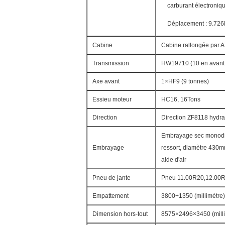
carburant électroniq
Déplacement : 9.726
Cabine
Cabine rallongée par A
Transmission
HW19710 (10 en avant e
Axe avant
1×HF9 (9 tonnes)
Essieu moteur
HC16, 16Tons
Direction
Direction ZF8118 hydra
Embrayage sec monodi
Embrayage
ressort, diamètre 430
aide d'air
Pneu de jante
Pneu 11.00R20,12.00R
Empattement
3800+1350 (millimètre)
Dimension hors-tout
8575×2496×3450 (milli