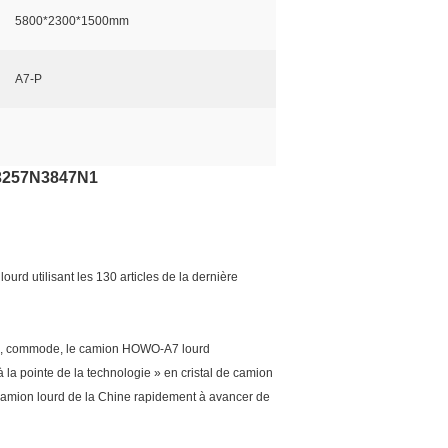
5800*2300*1500mm
A7-P
Z3257N3847N1
d utilisant les 130 articles de la dernière
table, commode, le camion HOWO-A7 lourd
la pointe de la technologie » en cristal de camion
amion lourd de la Chine rapidement à avancer de