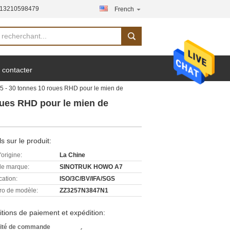
-13210598479
French
 contacter
- 30 tonnes 10 roues RHD pour le mien de
ues RHD pour le mien de
ls sur le produit:
'origine:
La Chine
e marque:
SINOTRUK HOWO A7
cation:
ISO/3C/BV/IFA/SGS
o de modèle:
ZZ3257N3847N1
tions de paiement et expédition:
ité de commande