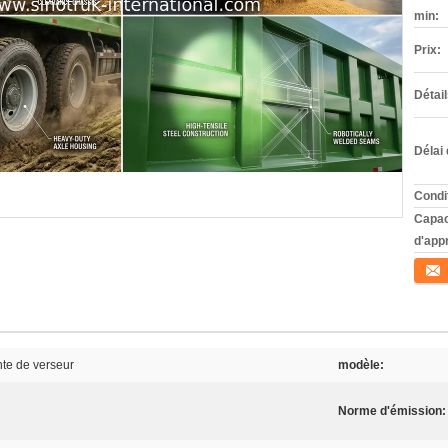
min:
Prix:
Détai
Délai 
Condi
Capac
d'app
Conta
te de verseur
modèle:
Norme d'émission: