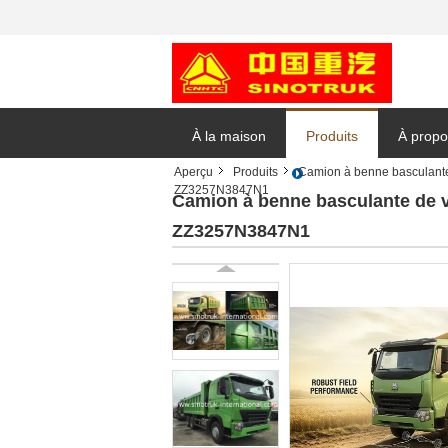
À la maison
Produits
À propo
Aperçu
Produits
Camion à benne basculante
ZZ3257N3847N1
Demand
Camion à benne basculante de 
ZZ3257N3847N1