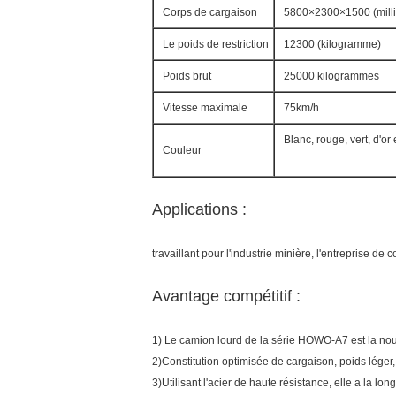
Corps de cargaison
5800×2300×1500 (millim
Le poids de restriction
12300 (kilogramme)
Poids brut
25000 kilogrammes
Vitesse maximale
75km/h
Blanc, rouge, vert, d'or 
Couleur
Applications :
travaillant pour l'industrie minière, l'entreprise de c
Avantage compétitif :
1) Le camion lourd de la série HOWO-A7 est la nou
2)Constitution optimisée de cargaison, poids léger
3)Utilisant l'acier de haute résistance, elle a la lo