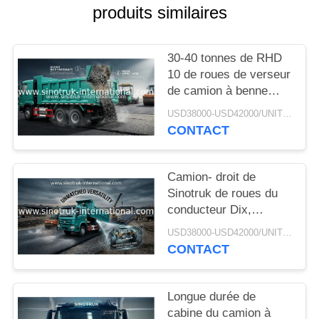
DEVIS
produits similaires
PLAN
30-40 tonnes de RHD
10 de roues de verseur
DU
de camion à benne
SITE
basculante SINOTRUK
USD38000-USD42000/UNIT)negotiation MOQ:1 UNITÉ
HOWO A7 pour la
CONTACT
construction
POLITIQUE
DE
Camion- droit de
CONFIDENTIALITÉ
Sinotruk de roues du
conducteur Dix,
camion à benne
USD38000-USD42000/UNIT)negotiation MOQ:1 UNITÉ
basculante résistant
CONTACT
Longue durée de
cabine du camion à