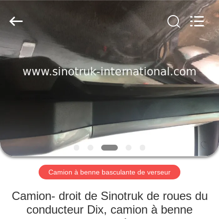
2026
SINOTRUK
INTERNATIONAL
CO.,
LTD..
All
Rights
Reserved.
À
LA
MAISON
PRODUITS
À
PROPOS
Camion à benne basculante de verseur
DE
NOUS
Camion- droit de Sinotruk de roues du
conducteur Dix, camion à benne