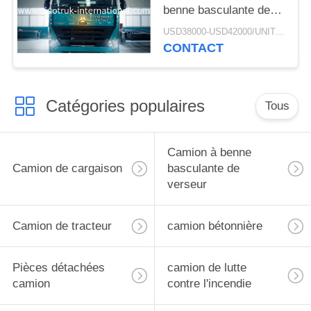
benne basculante de
verseur d'exploitation
USD38000-USD42000/UNIT)negotiation MOQ:1 UNITÉ
de RHD SINOTRUK
CONTACT
HOWO A7
ZZ3257M3847N1 A7- P
Catégories populaires
Tous
Camion à benne
Camion de cargaison
basculante de
verseur
Camion de tracteur
camion bétonnière
Pièces détachées
camion de lutte
camion
contre l'incendie