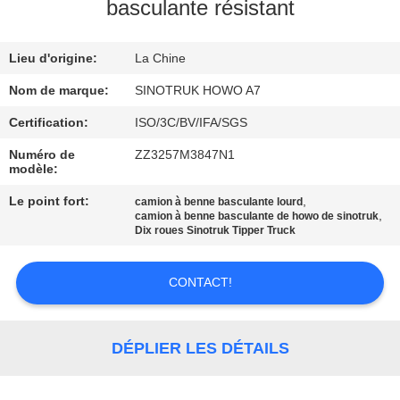
VISITE
basculante résistant
DE
Lieu d'origine:
La Chine
L'USINE
Nom de marque:
SINOTRUK HOWO A7
CONTRÔLE
Certification:
ISO/3C/BV/IFA/SGS
DE
Numéro de
ZZ3257M3847N1
modèle:
LA
Le point fort:
,
camion à benne basculante lourd
QUALITÉ
,
camion à benne basculante de howo de sinotruk
Dix roues Sinotruk Tipper Truck
NOUS
CONTACT!
CONTACTER
DÉPLIER LES DÉTAILS
DEMANDEZ
UN