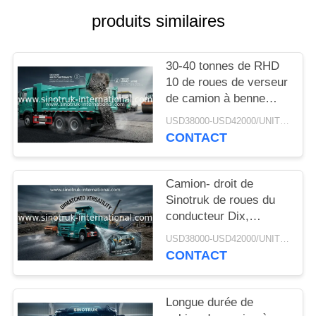
DEVIS
produits similaires
PLAN
30-40 tonnes de RHD
DU
10 de roues de verseur
SITE
de camion à benne
basculante SINOTRUK
USD38000-USD42000/UNIT)negotiation MOQ:1 UNITÉ
HOWO A7 pour la
CONTACT
POLITIQUE
construction
DE
Camion- droit de
CONFIDENTIALITÉ
Sinotruk de roues du
conducteur Dix,
camion à benne
USD38000-USD42000/UNIT)negotiation MOQ:1 UNITÉ
basculante résistant
CONTACT
Longue durée de