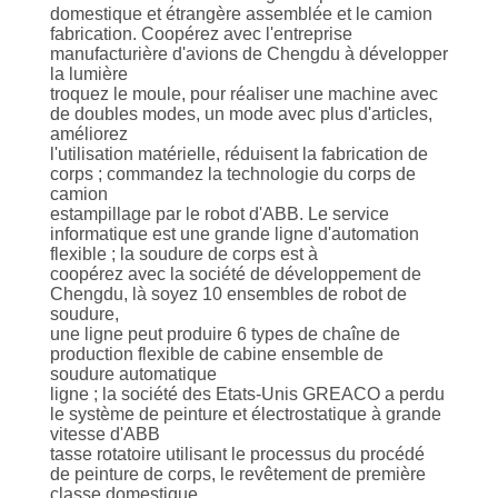
VISITE
domestique et étrangère assemblée et le camion
fabrication. Coopérez avec l'entreprise
DE
manufacturière d'avions de Chengdu à développer
la lumière
L'USINE
troquez le moule, pour réaliser une machine avec
de doubles modes, un mode avec plus d'articles,
améliorez
CONTRÔLE
l'utilisation matérielle, réduisent la fabrication de
corps ; commandez la technologie du corps de
DE
camion
estampillage par le robot d'ABB. Le service
LA
informatique est une grande ligne d'automation
flexible ; la soudure de corps est à
QUALITÉ
coopérez avec la société de développement de
Chengdu, là soyez 10 ensembles de robot de
soudure,
NOUS
une ligne peut produire 6 types de chaîne de
production flexible de cabine ensemble de
CONTACTER
soudure automatique
ligne ; la société des Etats-Unis GREACO a perdu
le système de peinture et électrostatique à grande
DEMANDEZ
vitesse d'ABB
tasse rotatoire utilisant le processus du procédé
UN
de peinture de corps, le revêtement de première
classe domestique