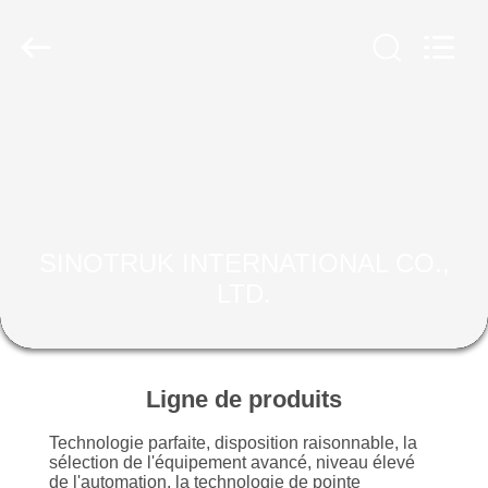
2026
SINOTRUK
INTERNATIONAL
CO.,
LTD..
All
Rights
Reserved.
À
LA
MAISON
PRODUITS
SINOTRUK INTERNATIONAL CO.,
LTD.
À
PROPOS
DE
Ligne de produits
NOUS
Technologie parfaite, disposition raisonnable, la
sélection de l'équipement avancé, niveau élevé
de l'automation, la technologie de pointe