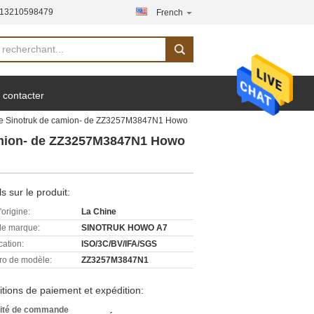
-13210598479
French
 contacter
 de Sinotruk de camion- de ZZ3257M3847N1 Howo
camion- de ZZ3257M3847N1 Howo
ls sur le produit:
'origine:
La Chine
e marque:
SINOTRUK HOWO A7
cation:
ISO/3C/BV/IFA/SGS
o de modèle:
ZZ3257M3847N1
tions de paiement et expédition:
ité de commande