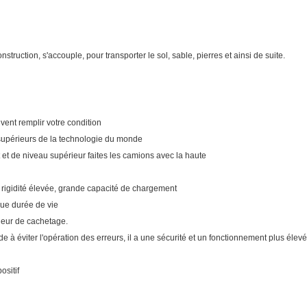
onstruction, s'accouple, pour transporter le sol, sable, pierres et ainsi de suite.
ent remplir votre condition
 supérieurs de la technologie du monde
 et de niveau supérieur faites les camions avec la haute
, rigidité élevée, grande capacité de chargement
ngue durée de vie
lleur de cachetage.
e à éviter l'opération des erreurs, il a une sécurité et un fonctionnement plus élev
ositif