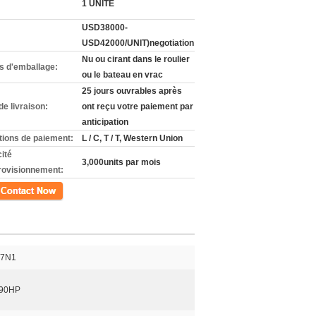
1 UNITÉ
USD38000-
USD42000/UNIT)negotiation
Nu ou cirant dans le roulier
ls d'emballage:
ou le bateau en vrac
25 jours ouvrables après
de livraison:
ont reçu votre paiement par
anticipation
tions de paiement:
L / C, T / T, Western Union
ité
3,000units par mois
rovisionnement:
ct
47N1
290HP