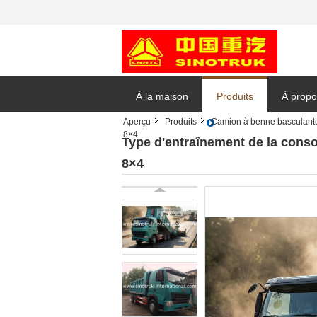
À la maison
Produits
À propo
Aperçu
Produits
Camion à benne basculante
8×4
Demand
Type d'entraînement de la con
8×4