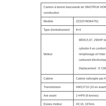
Camion à benne basculante de SINOTRUK HOWO 
construction
Modèle
ZZ3257M3847N1
Type d'entraînement
8×4
WD615.87, 290HP (eu
cylindre 6 en conformi
Moteur
remplissage et l'inter
carburant électroniq
Déplacement : 9.726
Cabine
Cabine rallongée par A
Transmission
HW13710 (10 en avant e
Axe avant
1×HF9 (9 tonnes)
Essieu moteur
HC16, 16Tons