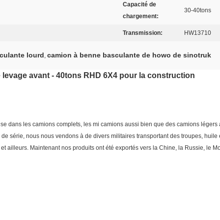
Capacité de
30-40tons
chargement:
Transmission:
HW13710
culante lourd
camion à benne basculante de howo de sinotruk
,
vage avant - 40tons RHD 6X4 pour la construction
dans les camions complets, les mi camions aussi bien que des camions légers ai
e série, nous nous vendons à de divers militaires transportant des troupes, huile 
et ailleurs. Maintenant nos produits ont été exportés vers la Chine, la Russie, le M