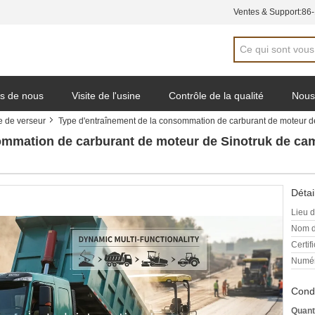
Ventes & Support:
86
s de nous
Visite de l'usine
Contrôle de la qualité
Nous
 de verseur
Type d'entraînement de la consommation de carburant de moteur
e de soumission
sommation de carburant de moteur de Sinotruk de 
Détai
Lieu d
Nom d
Certifi
Numér
Condi
Quant