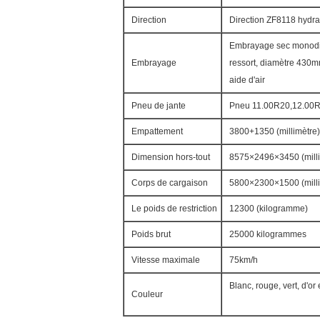
Direction
Direction ZF8118 hydra
Embrayage sec monodi
Embrayage
ressort, diamètre 430
aide d'air
Pneu de jante
Pneu 11.00R20,12.00R
Empattement
3800+1350 (millimètre)
Dimension hors-tout
8575×2496×3450 (milli
Corps de cargaison
5800×2300×1500 (millim
Le poids de restriction
12300 (kilogramme)
Poids brut
25000 kilogrammes
Vitesse maximale
75km/h
Blanc, rouge, vert, d'or 
Couleur