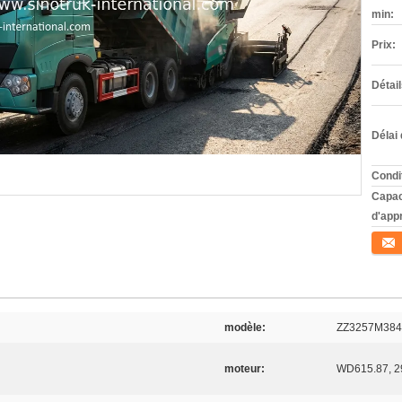
min:
Prix:
Détai
Délai 
Condi
Capac
d'app
Conta
modèle:
ZZ3257M38
moteur:
WD615.87, 