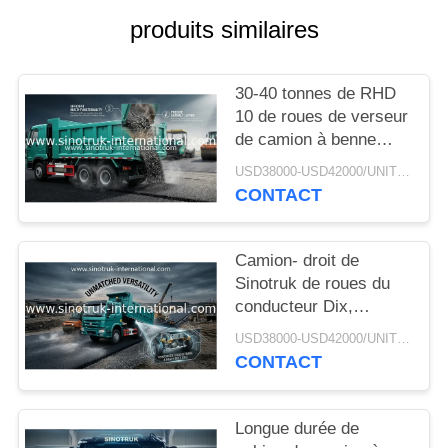
DEVIS
produits similaires
PLAN
30-40 tonnes de RHD
DU
10 de roues de verseur
SITE
de camion à benne
basculante SINOTRUK
USD38000-USD42000/UNIT)negotiation MOQ:1 UNITÉ
HOWO A7 pour la
CONTACT
POLITIQUE
construction
DE
Camion- droit de
CONFIDENTIALITÉ
Sinotruk de roues du
conducteur Dix,
camion à benne
USD38000-USD42000/UNIT)negotiation MOQ:1 UNITÉ
basculante résistant
CONTACT
Longue durée de