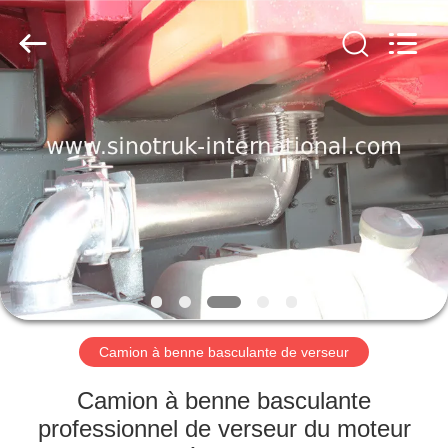
2026
SINOTRUK
INTERNATIONAL
CO.,
LTD..
All
Rights
Reserved.
À
LA
MAISON
PRODUITS
À
PROPOS
Camion à benne basculante de verseur
DE
NOUS
Camion à benne basculante
professionnel de verseur du moteur