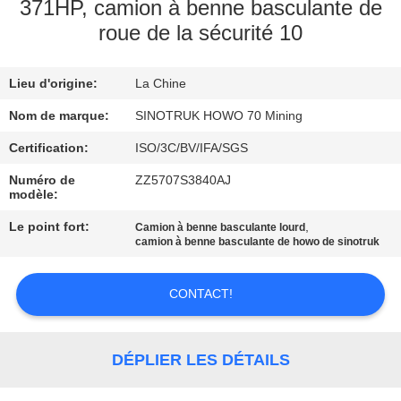
VISITE
371HP, camion à benne basculante de
roue de la sécurité 10
DE
L'USINE
Lieu d'origine:
La Chine
Nom de marque:
SINOTRUK HOWO 70 Mining
CONTRÔLE
DE
Certification:
ISO/3C/BV/IFA/SGS
LA
Numéro de
ZZ5707S3840AJ
modèle:
QUALITÉ
Le point fort:
,
Camion à benne basculante lourd
camion à benne basculante de howo de sinotruk
NOUS
CONTACTER
CONTACT!
DEMANDEZ
DÉPLIER LES DÉTAILS
UN