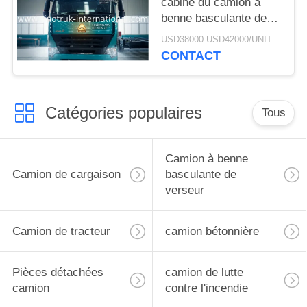
cabine du camion à
benne basculante de
verseur d'exploitation
USD38000-USD42000/UNIT)negotiation MOQ:1 UNITÉ
de RHD SINOTRUK
CONTACT
HOWO A7
ZZ3257M3847N1 A7- P
Catégories populaires
Tous
Camion à benne
Camion de cargaison
basculante de
verseur
Camion de tracteur
camion bétonnière
Pièces détachées
camion de lutte
camion
contre l'incendie