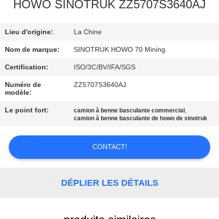
VISITE
HOWO SINOTRUK ZZ5707S3640AJ
DE
Lieu d'origine:
La Chine
L'USINE
Nom de marque:
SINOTRUK HOWO 70 Mining
CONTRÔLE
Certification:
ISO/3C/BV/IFA/SGS
DE
Numéro de
ZZ5707S3640AJ
modèle:
LA
Le point fort:
,
camion à benne basculante commercial
QUALITÉ
camion à benne basculante de howo de sinotruk
NOUS
CONTACT!
CONTACTER
DÉPLIER LES DÉTAILS
DEMANDEZ
UN