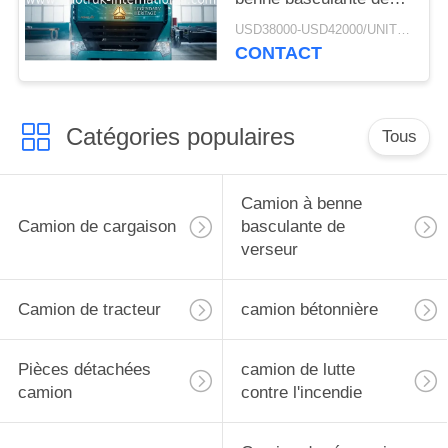
verseur d'exploitation
USD38000-USD42000/UNIT)negotiation MOQ:1 UNITÉ
de RHD SINOTRUK
CONTACT
HOWO A7
ZZ3257M3847N1 A7- P
Catégories populaires
Tous
Camion à benne
Camion de cargaison
basculante de
verseur
Camion de tracteur
camion bétonnière
Pièces détachées
camion de lutte
camion
contre l'incendie