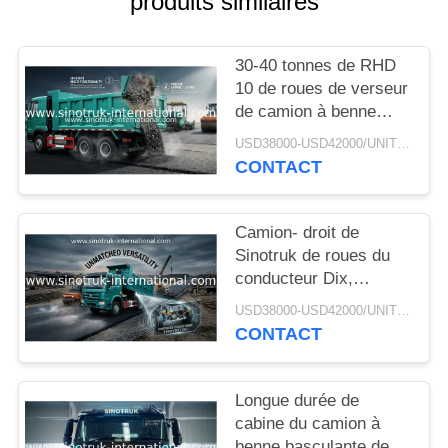
produits similaires
DEVIS
30-40 tonnes de RHD
PLAN
10 de roues de verseur
DU
de camion à benne
basculante SINOTRUK
SITE
USD38000-USD42000/UNIT)negotiation MOQ:1 UNITÉ
HOWO A7 pour la
CONTACT
construction
POLITIQUE
Camion- droit de
DE
Sinotruk de roues du
CONFIDENTIALITÉ
conducteur Dix,
camion à benne
USD38000-USD42000/UNIT)negotiation MOQ:1 UNITÉ
basculante résistant
CONTACT
Longue durée de
cabine du camion à
benne basculante de