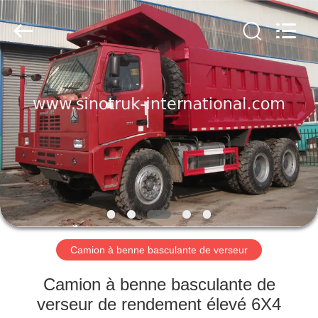
2026
SINOTRUK
INTERNATIONAL
CO.,
LTD..
All
Rights
Reserved.
À
LA
MAISON
PRODUITS
À
PROPOS
Camion à benne basculante de verseur
DE
NOUS
Camion à benne basculante de
verseur de rendement élevé 6X4