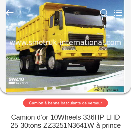
2026
SINOTRUK
INTERNATIONAL
CO.,
LTD..
All
Rights
Reserved.
À
LA
MAISON
PRODUITS
À
PROPOS
Camion à benne basculante de verseur
DE
NOUS
Camion d'or 10Wheels 336HP LHD
25-30tons ZZ3251N3641W à prince