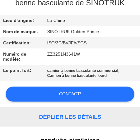
VISITE
benne basculante de SINOTRUK
DE
Lieu d'origine:
La Chine
L'USINE
Nom de marque:
SINOTRUK Golden Prince
CONTRÔLE
Certification:
ISO/3C/BV/IFA/SGS
DE
Numéro de
ZZ3251N3641W
modèle:
LA
Le point fort:
,
camion à benne basculante commercial
QUALITÉ
Camion à benne basculante lourd
NOUS
CONTACT!
CONTACTER
DÉPLIER LES DÉTAILS
DEMANDEZ
UN