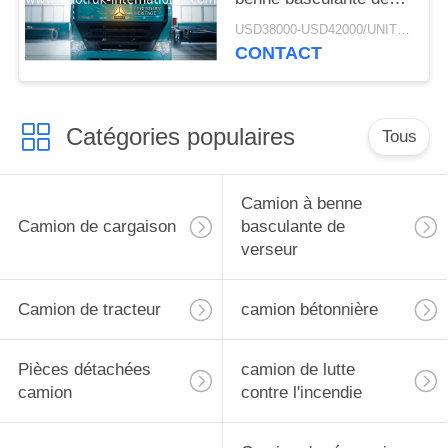
verseur d'exploitation
USD38000-USD42000/UNIT)negotiation MOQ:1 UNITÉ
de RHD SINOTRUK
CONTACT
HOWO A7
ZZ3257M3847N1 A7- P
Catégories populaires
Tous
Camion à benne
Camion de cargaison
basculante de
verseur
Camion de tracteur
camion bétonnière
Pièces détachées
camion de lutte
camion
contre l'incendie