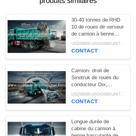
produits similaires
DEVIS
30-40 tonnes de RHD
PLAN
10 de roues de verseur
DU
de camion à benne
basculante SINOTRUK
SITE
USD38000-USD42000/UNIT)negotiation MOQ:1 UNITÉ
HOWO A7 pour la
CONTACT
construction
POLITIQUE
Camion- droit de
DE
Sinotruk de roues du
CONFIDENTIALITÉ
conducteur Dix,
camion à benne
USD38000-USD42000/UNIT)negotiation MOQ:1 UNITÉ
basculante résistant
CONTACT
Longue durée de
cabine du camion à
benne basculante de