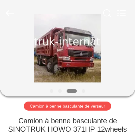
2026
SINOTRUK
INTERNATIONAL
CO.,
LTD..
All
Rights
Reserved.
À
LA
MAISON
PRODUITS
À
PROPOS
Camion à benne basculante de verseur
DE
NOUS
Camion à benne basculante de
SINOTRUK HOWO 371HP 12wheels