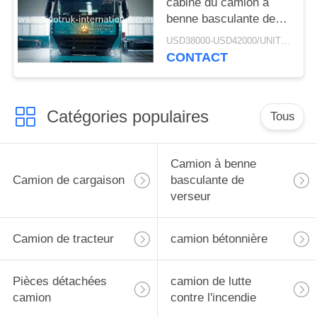
cabine du camion à
benne basculante de
verseur d'exploitation
USD38000-USD42000/UNIT)negotiation MOQ:1 UNITÉ
de RHD SINOTRUK
CONTACT
HOWO A7
ZZ3257M3847N1 A7- P
Catégories populaires
Tous
Camion à benne
Camion de cargaison
basculante de
verseur
Camion de tracteur
camion bétonnière
Pièces détachées
camion de lutte
camion
contre l'incendie