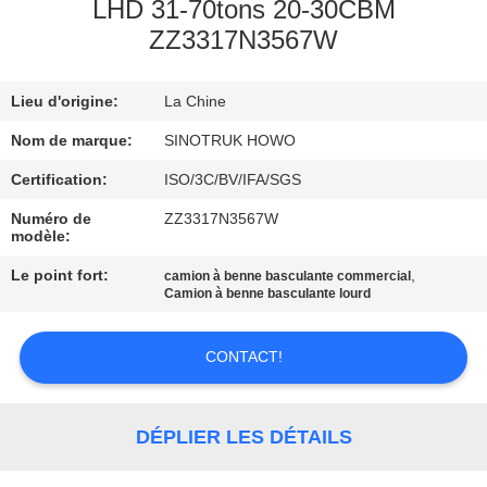
VISITE
LHD 31-70tons 20-30CBM
ZZ3317N3567W
DE
L'USINE
Lieu d'origine:
La Chine
Nom de marque:
SINOTRUK HOWO
CONTRÔLE
DE
Certification:
ISO/3C/BV/IFA/SGS
LA
Numéro de
ZZ3317N3567W
modèle:
QUALITÉ
Le point fort:
,
camion à benne basculante commercial
Camion à benne basculante lourd
NOUS
CONTACTER
CONTACT!
DEMANDEZ
DÉPLIER LES DÉTAILS
UN