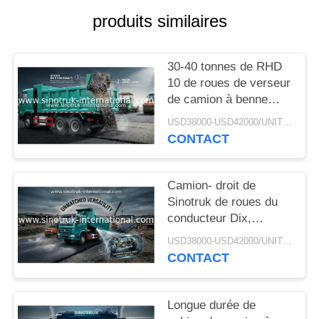
DEVIS
produits similaires
PLAN
30-40 tonnes de RHD
DU
10 de roues de verseur
SITE
de camion à benne
basculante SINOTRUK
USD38000-USD42000/UNIT)negotiation MOQ:1 UNITÉ
HOWO A7 pour la
CONTACT
POLITIQUE
construction
DE
Camion- droit de
CONFIDENTIALITÉ
Sinotruk de roues du
conducteur Dix,
camion à benne
USD38000-USD42000/UNIT)negotiation MOQ:1 UNITÉ
basculante résistant
CONTACT
Longue durée de