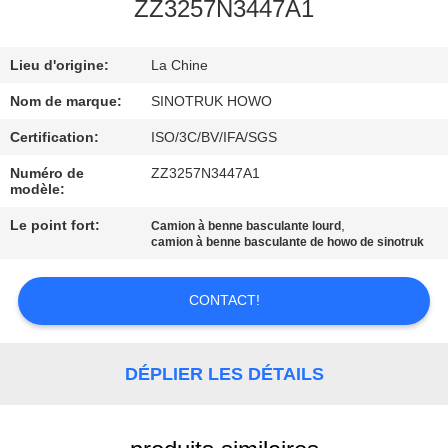
VISITE
ZZ3257N3447A1
DE
Lieu d'origine:
La Chine
L'USINE
Nom de marque:
SINOTRUK HOWO
CONTRÔLE
Certification:
ISO/3C/BV/IFA/SGS
DE
Numéro de
ZZ3257N3447A1
modèle:
LA
Le point fort:
,
Camion à benne basculante lourd
QUALITÉ
camion à benne basculante de howo de sinotruk
NOUS
CONTACT!
CONTACTER
DÉPLIER LES DÉTAILS
DEMANDEZ
UN