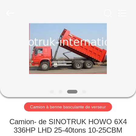
2026
SINOTRUK
INTERNATIONAL
CO.,
LTD..
All
Rights
Reserved.
À
LA
MAISON
PRODUITS
À
PROPOS
Camion à benne basculante de verseur
DE
NOUS
Camion- de SINOTRUK HOWO 6X4
336HP LHD 25-40tons 10-25CBM