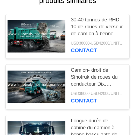
produits similaires
DEVIS
30-40 tonnes de RHD
PLAN
10 de roues de verseur
DU
de camion à benne
basculante SINOTRUK
SITE
USD38000-USD42000/UNIT)negotiation MOQ:1 UNITÉ
HOWO A7 pour la
CONTACT
construction
POLITIQUE
Camion- droit de
DE
Sinotruk de roues du
CONFIDENTIALITÉ
conducteur Dix,
camion à benne
USD38000-USD42000/UNIT)negotiation MOQ:1 UNITÉ
basculante résistant
CONTACT
Longue durée de
cabine du camion à
benne basculante de