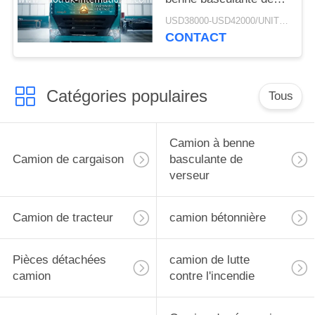
verseur d'exploitation
USD38000-USD42000/UNIT)negotiation MOQ:1 UNITÉ
de RHD SINOTRUK
CONTACT
HOWO A7
ZZ3257M3847N1 A7- P
Catégories populaires
Tous
Camion à benne
Camion de cargaison
basculante de
verseur
Camion de tracteur
camion bétonnière
Pièces détachées
camion de lutte
camion
contre l'incendie