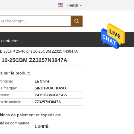
French
 contacter
HD 371HP 25-40tons 10-25CBM ZZ3257N3847A
s 10-25CBM ZZ3257N3847A
ls sur le produit:
'origine:
La Chine
e marque:
SINOTRUK HOWO
cation:
ISO/3C/BV/IFA/SGS
o de modèle:
ZZ3257N3847A
tions de paiement et expédition:
ité de commande
1 UNITÉ