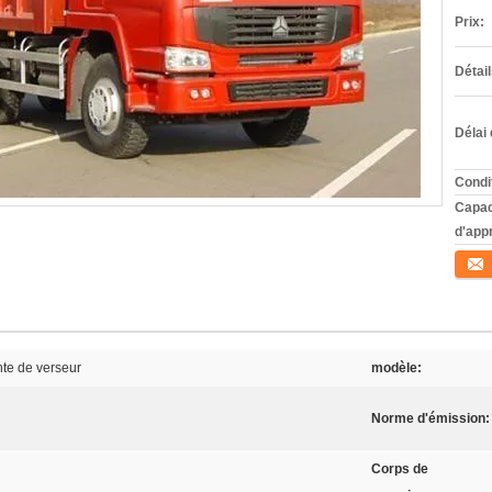
Prix:
Détai
Délai 
Condi
Capac
d'app
Conta
te de verseur
modèle:
Norme d'émission:
Corps de