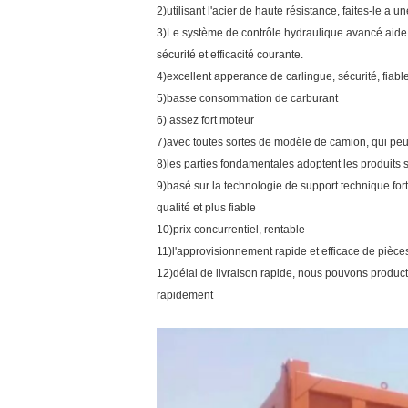
2)utilisant l'acier de haute résistance, faites-le a 
3)Le système de contrôle hydraulique avancé aide à 
sécurité et efficacité courante.
4)excellent apperance de carlingue, sécurité, fiabl
5)basse consommation de carburant
6) assez fort moteur
7)avec toutes sortes de modèle de camion, qui peu
8)les parties fondamentales adoptent les produits
9)basé sur la technologie de support technique for
qualité et plus fiable
10)prix concurrentiel, rentable
11)l'approvisionnement rapide et efficace de pi
12)délai de livraison rapide, nous pouvons produc
rapidement