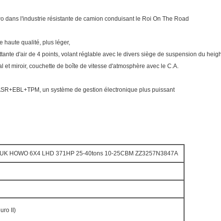
 dans l'industrie résistante de camion conduisant le Roi On The Road
aute qualité, plus léger,
tante d'air de 4 points, volant réglable avec le divers siège de suspension du heig
cal et miroir, couchette de boîte de vitesse d'atmosphère avec le C.A.
+ASR+EBL+TPM, un système de gestion électronique plus puissant
OTRUK HOWO 6X4 LHD 371HP 25-40tons 10-25CBM ZZ3257N3847A
ro II)