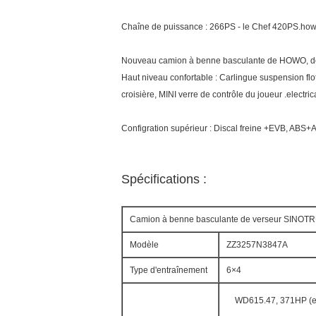
Chaîne de puissance : 266PS - le Chef 420PS.howo
Nouveau camion à benne basculante de HOWO, de h
Haut niveau confortable : Carlingue suspension flot
croisière, MINI verre de contrôle du joueur .electri
Configration supérieur : Discal freine +EVB, ABS
Spécifications :
Camion à benne basculante de verseur SIN
Modèle
ZZ3257N3847A
Type d'entraînement
6×4
WD615.47, 371HP (eu