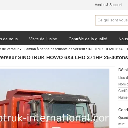
Ventes & Support:
s de nous
Visite de l'usine
Contrôle de la qualité
Nous
 de verseur
Camion à benne basculante de verseur SINOTRUK HOWO 6X4 L
e de soumission
e verseur SINOTRUK HOWO 6X4 LHD 371HP 25-40ton
Détai
Lieu d
Nom d
Certifi
Numér
Condi
Quant
min: