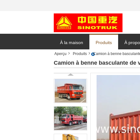
À la maison
Produits
À propo
Aperçu
Produits
Camion à benne basculante
Demand
Camion à benne basculante d