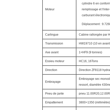
cylindre 6 en conformi
Moteur
remplissage et l'inter
carburant électroniq
Déplacement : 9.726
Carlingue
Cabine rallongée par H
Transmission
HW19710 (10 en avant e
Axe avant
1×HF9 (9 tonnes)
Essieu moteur
HC16, 16Tons
Direction
Direction ZF8118 hydra
Embrayage sec monodi
Embrayage
ressort, diamètre 430mm
Pneu de jante
pneu 11.00R20,12.00R
Empattement
3800+1350 (millimètre)