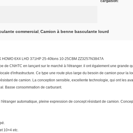
cargaison:
culante commercial
Camion à benne basculante lourd
,
RUK HOWO 6X4 LHD 371HP 25-40tons 10-25CBM ZZ3257N3847A
e de CNHTC en lançant sur le marché à l'étranger. il ont également une grande q
n locale d'infrastructure. Ce type une route plus large du besoin de camion pour la 
sistant de camion. La conception sensible, excellente technologie, qui ont les avant
onal. Basse consommation de carburant.
l'étranger automatique, pleine expression de concept résistant de camion. Concept
ipé.
et 10×4 etc.