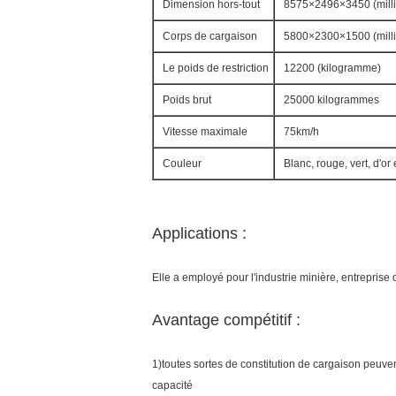
Dimension hors-tout
8575×2496×3450 (milli
Corps de cargaison
5800×2300×1500 (millim
Le poids de restriction
12200 (kilogramme)
Poids brut
25000 kilogrammes
Vitesse maximale
75km/h
Couleur
Blanc, rouge, vert, d'or 
Applications :
Elle a employé pour l'industrie minière, entreprise d
Avantage compétitif :
1)toutes sortes de constitution de cargaison peuven
capacité