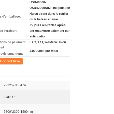
USD40000-
USD42000/UNIT)negotiation
Nu ou cirant dans le roulier
ls d'emballage:
ou le bateau en vrac
25 jours ouvrables après
de livraison:
ont reçu votre paiement par
anticipation
tions de paiement:
L / C, T / T, Western Union
ité
3,000units par mois
rovisionnement:
ct
ZZ3257N3847A
EURO 2
5800*2300*1500mm