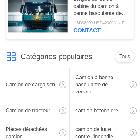
cabine du camion à
benne basculante de
verseur d'exploitation
USD38000-USD42000/UNIT)negotiation MOQ:1 UNITÉ
de RHD SINOTRUK
CONTACT
HOWO A7
ZZ3257M3847N1 A7- P
Catégories populaires
Tous
Camion à benne
Camion de cargaison
basculante de
verseur
Camion de tracteur
camion bétonnière
Pièces détachées
camion de lutte
camion
contre l'incendie