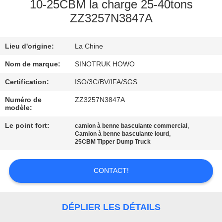
VISITE
10-25CBM la charge 25-40tons
ZZ3257N3847A
DE
L'USINE
Lieu d'origine:
La Chine
Nom de marque:
SINOTRUK HOWO
CONTRÔLE
DE
Certification:
ISO/3C/BV/IFA/SGS
LA
Numéro de
ZZ3257N3847A
modèle:
QUALITÉ
Le point fort:
,
camion à benne basculante commercial
,
Camion à benne basculante lourd
25CBM Tipper Dump Truck
NOUS
CONTACTER
CONTACT!
DEMANDEZ
DÉPLIER LES DÉTAILS
UN