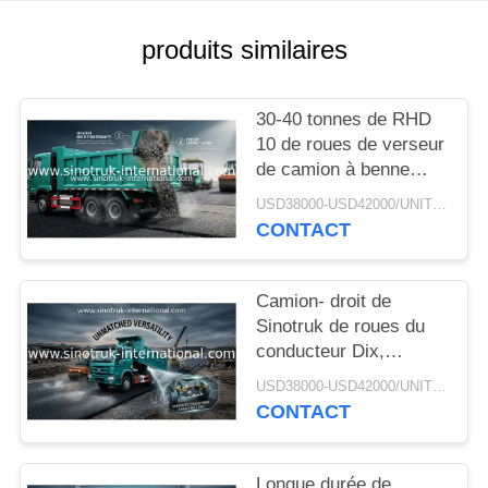
DEVIS
produits similaires
PLAN
DU
30-40 tonnes de RHD
10 de roues de verseur
SITE
de camion à benne
basculante SINOTRUK
USD38000-USD42000/UNIT)negotiation MOQ:1 UNITÉ
POLITIQUE
HOWO A7 pour la
CONTACT
construction
DE
CONFIDENTIALITÉ
Camion- droit de
Sinotruk de roues du
conducteur Dix,
camion à benne
USD38000-USD42000/UNIT)negotiation MOQ:1 UNITÉ
basculante résistant
CONTACT
Longue durée de