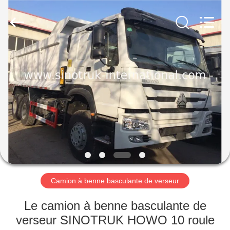
2026
SINOTRUK
INTERNATIONAL
CO.,
LTD..
All
Rights
Reserved.
À
LA
MAISON
PRODUITS
À
PROPOS
Camion à benne basculante de verseur
DE
NOUS
Le camion à benne basculante de
verseur SINOTRUK HOWO 10 roule