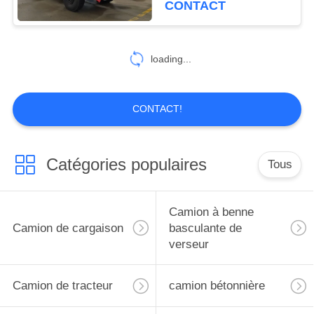
CONTACT
réservoir de stockage de
14
pétrole
Le ciment en vrac
loading...
de camions
CONTACT!
Catégories populaires
Tous
47
camion réfrigéré
Camion à benne
Camion de cargaison
basculante de
verseur
Camion de tracteur
camion bétonnière