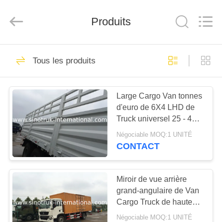
2025
SINOTRUK
INTERNATIONAL
CO.,
Produits
LTD..
All
Rights
Reserved.
À
73
Tous les produits
LA
Camion de
MAISON
cargaison
Large Cargo Van tonnes
d'euro de 6X4 LHD de
PRODUITS
Truck universel 25 - 45 2
336HP
Négociable MOQ:1 UNITÉ
À
CONTACT
480
PROPOS
Camion à benne
DE
Miroir de vue arrière
grand-angulaire de Van
NOUS
basculante de
Cargo Truck de haute
sécurité de SINOTRUK
verseur
Négociable MOQ:1 UNITÉ