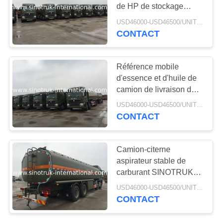
DEVIS
de HP de stockage
d'huile d'essence
USD46000-USD46500/UNIT)negotiation MOQ:1 UNITÉ
camions-citernes
CONTACT
122
PLAN
aspirateurs a approuvé
Pièces détachées
DU
Référence mobile
SITE
camion
d'essence et d'huile de
camion de livraison de
PRIVACY
véhicule de transport
USD46000-USD46500/UNIT)negotiation MOQ:1 UNITÉ
d'huile euro 2 de 25 - de
POLICY
CONTACT
30 CBM
17
Camion-citerne
camion de lutte
aspirateur stable de
carburant SINOTRUK
contre l'incendie
HOWO 30 - 40 tonnes
USD46000-USD46500/UNIT)negotiation MOQ:1 UNITÉ
pour le transport 8X4
CONTACT
RHD d'huile