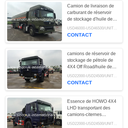
Camion de livraison de
carburant de réservoir
29
de stockage d'huile de
Camion de
pétrole de l'acier
USD46000-USD46500/UNIT)negotiation MOQ:1 UNITÉ
inoxydable 8X4 de
CONTACT
récupération de
HOWO 30 CBM
place
camions de réservoir de
stockage de pétrole de
4X4 Off Road/huile de
table de transport de
78
USD22000-USD24500/UNIT)negotiation MOQ:1 UNITÉ
camion embrayage
CONTACT
Camion de réservoir
hydrauliquement
de stockage de
Essence de HOWO 4X4
LHD transportant des
pétrole
camions-citernes
aspirateurs de
USD22000-USD24500/UNIT)negotiation MOQ:1 UNITÉ
camion/pétrole de