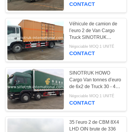
VISITE
HOWO
CONTACT
DE
L'USINE
Véhicule de camion de
118
l'euro 2 de Van Cargo
Truck SINOTRUK
CONTRÔLE
Camion de tracteur
HOWO 4X2 LHD de
Négociable MOQ:1 UNITÉ
DE
haute sécurité
CONTACT
LA
QUALITÉ
SINOTRUK HOWO
Cargo Van tonnes d'euro
de 6x2 de Truck 30 - 40
NOUS
103
2 336HP pour l'industrie
Négociable MOQ:1 UNITÉ
CONTACTER
de logistique
CONTACT
camion bétonnière
DEMANDEZ
35 l'euro 2 de CBM 8X4
UN
LHD OIN brute de 336