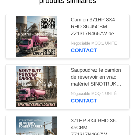
produits similaires
DEVIS
Camion 371HP 8X4
PLAN
RHD 36-45CBM
DU
ZZ1317N4667W de
ciment en vrac de
SITE
Négociable MOQ:1 UNITÉ
SINOTRUK HOWO
CONTACT
POLITIQUE
Saupoudrez le camion
DE
de réservoir en vrac
CONFIDENTIALITÉ
matériel SINOTRUK
HOWO 371HP 8X4
Négociable MOQ:1 UNITÉ
RHD 36-45CBM
CONTACT
ZZ1317N4667W
371HP 8X4 RHD 36-
45CBM
ZZ1317N4667W