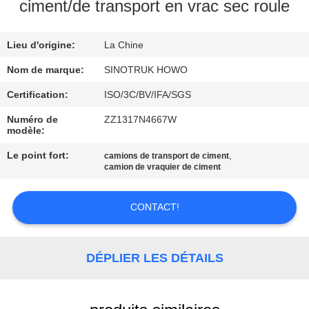
VISITE
ciment/de transport en vrac sec roule
DE
Lieu d'origine:
La Chine
L'USINE
Nom de marque:
SINOTRUK HOWO
CONTRÔLE
Certification:
ISO/3C/BV/IFA/SGS
DE
Numéro de
ZZ1317N4667W
modèle:
LA
Le point fort:
,
camions de transport de ciment
QUALITÉ
camion de vraquier de ciment
NOUS
CONTACT!
CONTACTER
DÉPLIER LES DÉTAILS
DEMANDEZ
UN