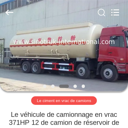
2026
SINOTRUK
INTERNATIONAL
CO.,
LTD..
All
Rights
Reserved.
À
LA
MAISON
PRODUITS
À
PROPOS
Le ciment en vrac de camions
DE
NOUS
Le véhicule de camionnage en vrac
371HP 12 de camion de réservoir de