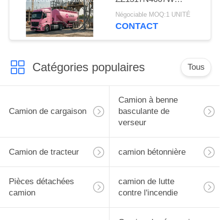
sèchent le camion en
Négociable MOQ:1 UNITÉ
vrac pour le matériel
CONTACT
de poudre
Catégories populaires
Tous
Camion à benne
Camion de cargaison
basculante de
verseur
Camion de tracteur
camion bétonnière
Pièces détachées
camion de lutte
camion
contre l'incendie