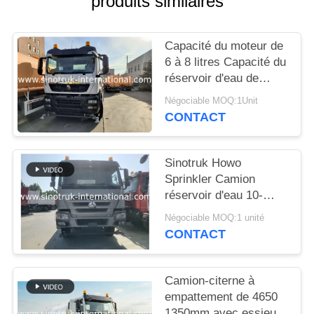
produits similaires
DEVIS
Capacité du moteur de
PLAN
6 à 8 litres Capacité du
DU
réservoir d'eau de
20000 litres Solution
SITE
Négociable MOQ:1Unit
pour les projets de
CONTACT
distribution d'eau et
POLITIQUE
d'irrigation
Sinotruk Howo
DE
Sprinkler Camion
CONFIDENTIALITÉ
réservoir d'eau 10-
25CBM 6 X 4 Euro 2
Négociable MOQ:1 unité
371HP Blanc
CONTACT
Camion-citerne à
empattement de 4650
1350mm avec essieu