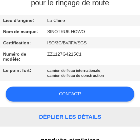
VISITE
pour le rinçage de route
DE
Lieu d'origine:
La Chine
L'USINE
Nom de marque:
SINOTRUK HOWO
CONTRÔLE
Certification:
ISO/3C/BV/IFA/SGS
DE
Numéro de
ZZ1127G4215C1
modèle:
LA
Le point fort:
,
camion de l'eau internationale
QUALITÉ
camion de l'eau de construction
NOUS
CONTACT!
CONTACTER
DÉPLIER LES DÉTAILS
DEMANDEZ
UN