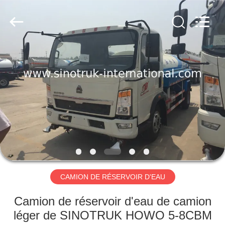
2026
SINOTRUK
INTERNATIONAL
CO.,
LTD..
All
Rights
Reserved.
À
LA
MAISON
PRODUITS
À
PROPOS
CAMION DE RÉSERVOIR D'EAU
DE
NOUS
Camion de réservoir d'eau de camion
léger de SINOTRUK HOWO 5-8CBM