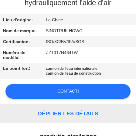
VISITE
hydrauliquement l'aide d'air
DE
Lieu d'origine:
La Chine
L'USINE
Nom de marque:
SINOTRUK HOWO
CONTRÔLE
Certification:
ISO/3C/BV/IFA/SGS
DE
Numéro de
ZZ1317N4641W
modèle:
LA
Le point fort:
,
camion de l'eau internationale
QUALITÉ
camion de l'eau de construction
NOUS
CONTACT!
CONTACTER
DÉPLIER LES DÉTAILS
DEMANDEZ
UN