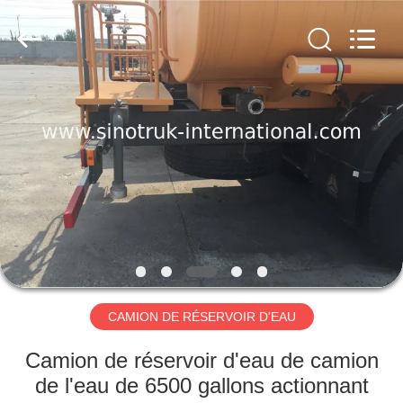
2026
SINOTRUK
INTERNATIONAL
CO.,
LTD..
All
Rights
Reserved.
À
LA
MAISON
PRODUITS
À
PROPOS
CAMION DE RÉSERVOIR D'EAU
DE
NOUS
Camion de réservoir d'eau de camion
de l'eau de 6500 gallons actionnant