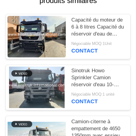
produits similaires
DEVIS
Capacité du moteur de
PLAN
6 à 8 litres Capacité du
DU
réservoir d'eau de
20000 litres Solution
SITE
Négociable MOQ:1Unit
pour les projets de
CONTACT
distribution d'eau et
POLITIQUE
d'irrigation
Sinotruk Howo
DE
Sprinkler Camion
CONFIDENTIALITÉ
réservoir d'eau 10-
25CBM 6 X 4 Euro 2
Négociable MOQ:1 unité
371HP Blanc
CONTACT
Camion-citerne à
empattement de 4650
1350mm avec essieu