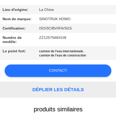
VISITE
DE
Lieu d'origine:
La Chine
L'USINE
Nom de marque:
SINOTRUK HOWO
Certification:
ISO/3C/BV/IFA/SGS
CONTRÔLE
Numéro de
ZZ1257N4641W
modèle:
DE
Le point fort:
,
LA
camion de l'eau internationale
camion de l'eau de construction
QUALITÉ
CONTACT!
NOUS
CONTACTER
DÉPLIER LES DÉTAILS
DEMANDEZ
produits similaires
UN