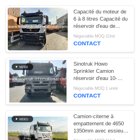
DEVIS
Capacité du moteur de
6 à 8 litres Capacité du
PLAN
réservoir d'eau de
DU
20000 litres Solution
Négociable MOQ:1Unit
pour les projets de
SITE
CONTACT
distribution d'eau et
d'irrigation
POLITIQUE
Sinotruk Howo
Sprinkler Camion
DE
réservoir d'eau 10-
CONFIDENTIALITÉ
25CBM 6 X 4 Euro 2
Négociable MOQ:1 unité
371HP Blanc
CONTACT
Camion-citerne à
empattement de 4650
1350mm avec essieu
avant VGD95 :