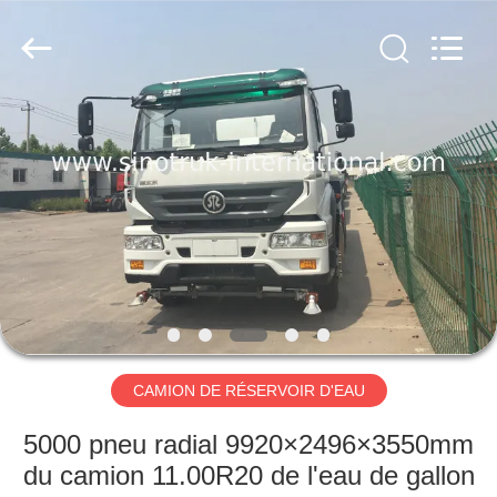
2026
SINOTRUK
INTERNATIONAL
CO.,
LTD..
All
Rights
Reserved.
À
LA
MAISON
PRODUITS
À
PROPOS
CAMION DE RÉSERVOIR D'EAU
DE
NOUS
5000 pneu radial 9920×2496×3550mm
du camion 11.00R20 de l'eau de gallon