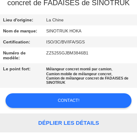
VISITE
concret de FADAISES de SINOTRUK
DE
Lieu d'origine:
La Chine
L'USINE
Nom de marque:
SINOTRUK HOKA
CONTRÔLE
Certification:
ISO/3C/BV/IFA/SGS
DE
Numéro de
ZZ5255GJBM3846B1
modèle:
LA
Le point fort:
,
Mélangeur concret monté par camion
QUALITÉ
,
Camion mobile de mélangeur concret
Camion de mélangeur concret de FADAISES de
SINOTRUK
NOUS
CONTACTER
CONTACT!
DEMANDEZ
DÉPLIER LES DÉTAILS
UN