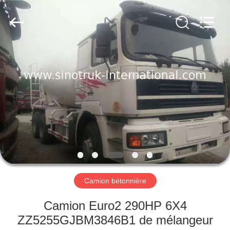
2026
SINOTRUK
INTERNATIONAL
CO.,
LTD..
All
Rights
Reserved.
À
LA
MAISON
PRODUITS
À
PROPOS
Camion bétonnière
DE
NOUS
Camion Euro2 290HP 6X4
ZZ5255GJBM3846B1 de mélangeur