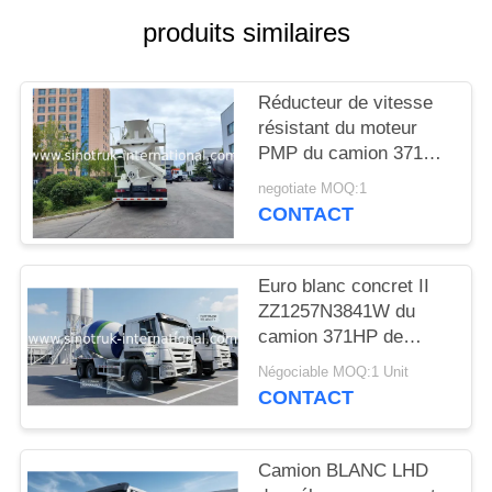
DEVIS
produits similaires
PLAN
Réducteur de vitesse
DU
résistant du moteur
SITE
PMP du camion 371HP
de mélangeur concret
negotiate MOQ:1
de HOWO 8x4 16m3
CONTACT
POLITIQUE
pour la construction
DE
Euro blanc concret II
CONFIDENTIALITÉ
ZZ1257N3841W du
camion 371HP de
mélangeur de HOWO
Négociable MOQ:1 Unit
SINOTRUK
CONTACT
Camion BLANC LHD