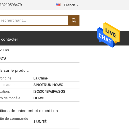
-13210598479
French
 contacter
tonnes
nes
ls sur le produit:
'origine:
La Chine
e marque:
SINOTRUK HOWO
cation:
ISO/3C/ BV/IFA/SGS
o de modèle:
HOWO
tions de paiement et expédition:
ité de commande
1 UNITÉ