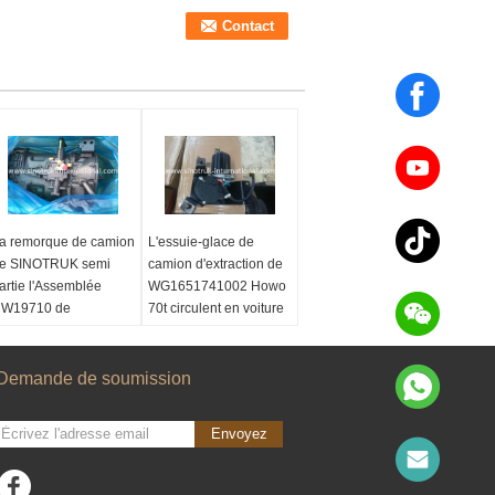
a remorque de camion
L'essuie-glace de
e SINOTRUK semi
camion d'extraction de
artie l'Assemblée
WG1651741002 Howo
W19710 de
70t circulent en voiture
ransmission de moteur
l'essuie-glace de
camion lourd à faible
om du produit:
bruit
ssemblée HW19710
Demande de soumission
e transmission
Nom du produit:
aille:
la norme
Moteur d'essuie-glace
Envoyez
uméro de la pièce ::
Type:
WG1651741002
Z2201000408
modèle:
28V, 70A
atériau:
Fer
Norme d'émission: