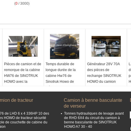
(
0
/ 3000)
Pièces de camion et de
Temps durable de
Générateur 28V 70A
L
remorque de la cabine
longue durée de la
des pièces de
d
HW76 de SINOTRUK
cabine Hw76 de
rechange SINOTRUK
p
HOWO avec la
Sinotruk Howo de
HOWO du camion
H
couchette simple a/c
pièces de rechange du
VG1095094002
t
camion Euro2
Nom du produit:
Nom du produit:
N
mion de tracteur
carlingue de camion
Nom du produit:
Camion à benne basculante
GENERATEUR
A
Type:
Cabines
carlingue de camion
de verseur
Type:
VG1095094002
d
modèle:
HW76
Type:
Cabines
modèle:
28V, 70A
T
6 de LHD 6 x 4 336HP 10 des
Tonnes hydrauliques de levage avant
Norme d'émission:
modèle:
HW76
Norme d'émission:
N
es HOWO de tracteur sécurité
de RHD 6X4 du circuit du camion à
ple de couchette de cabine du
benne basculante de SINOTRUK
Euro2
Norme d'émission:
Euro2
A
ion
HOWO A7 30 - 40
Euro2
M