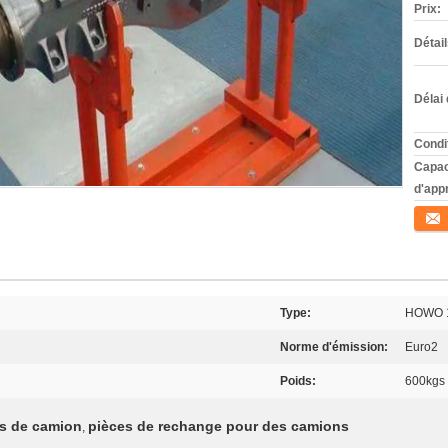
Prix:
Détai
Délai 
Condi
Capac
d'app
Conta
Type:
HOWO 
Norme d'émission:
Euro2
Poids:
600kgs
es de camion
pièces de rechange pour des camions
,