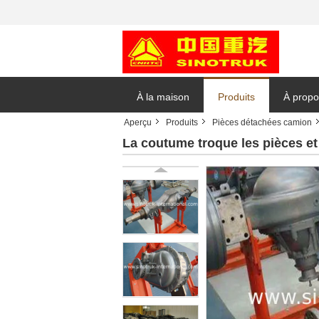
À la maison
Produits
À propo
Aperçu
Produits
Pièces détachées camion
Demand
La coutume troque les pièces e