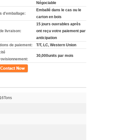
Négociable
Emballé dans le cas ou le
ls d'emballage:
carton en bois
15 jours ouvrables après
de livraison:
ont reçu votre paiement par
anticipation
tions de paiement:
T/T, LC, Western Union
ité
30,000units par mois
rovisionnement:
ct
16Tons