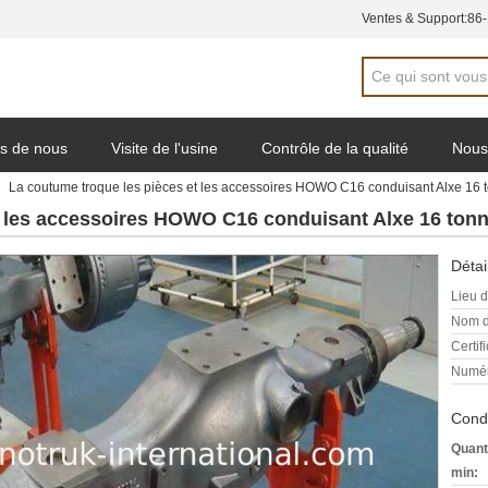
Ventes & Support:
86
s de nous
Visite de l'usine
Contrôle de la qualité
Nous
La coutume troque les pièces et les accessoires HOWO C16 conduisant Alxe 16 
e de soumission
t les accessoires HOWO C16 conduisant Alxe 16 ton
Détai
Lieu d
Nom d
Certifi
Numér
Condi
Quant
min: