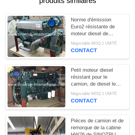
produits similaires
DEVIS
Norme d'émission
PLAN
Euro2 résistante de
DU
moteur diesel de
camion de WD615.47
SITE
Négociable MOQ:1 UNITÉ
371HP
CONTACT
POLITIQUE
Petit moteur diesel
DE
résistant pour le
CONFIDENTIALITÉ
camion, de diesel le
plus puissant le moteur
Négociable MOQ:1 UNITÉ
de camion semi
CONTACT
Pièces de camion et de
remorque de la cabine
HW76 de SINOTRUK