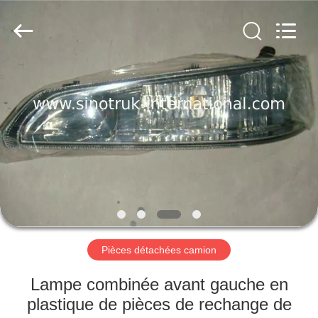
2026
SINOTRUK
INTERNATIONAL
CO.,
LTD..
All
Rights
Reserved.
À
LA
MAISON
PRODUITS
À
PROPOS
Pièces détachées camion
DE
NOUS
Lampe combinée avant gauche en
plastique de pièces de rechange de