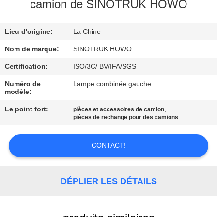
VISITE
camion de SINOTRUK HOWO
DE
Lieu d'origine:
La Chine
L'USINE
Nom de marque:
SINOTRUK HOWO
CONTRÔLE
Certification:
ISO/3C/ BV/IFA/SGS
DE
Numéro de
Lampe combinée gauche
modèle:
LA
Le point fort:
,
pièces et accessoires de camion
QUALITÉ
pièces de rechange pour des camions
NOUS
CONTACT!
CONTACTER
DÉPLIER LES DÉTAILS
DEMANDEZ
UN