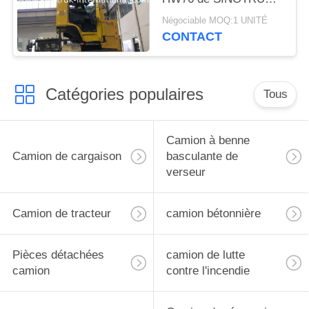
HOWO avec la
Négociable MOQ:1 UNITÉ
couchette simple a/c
CONTACT
Catégories populaires
Tous
Camion à benne
Camion de cargaison
basculante de
verseur
Camion de tracteur
camion bétonnière
Pièces détachées
camion de lutte
camion
contre l'incendie