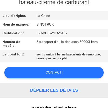
VISITE
bateau-citerne de carburant
DE
Lieu d'origine:
La Chine
L'USINE
Nom de marque:
SINOTRUK
CONTRÔLE
Certification:
ISO/3C/BV/IFA/SGS
DE
Numéro de
3 transport d'huile des axes 50000Liters
modèle:
LA
Le point fort:
,
semi camion à benne basculante de remorque
QUALITÉ
remorques semi à plat
NOUS
CONTACT!
CONTACTER
DÉPLIER LES DÉTAILS
DEMANDEZ
UN