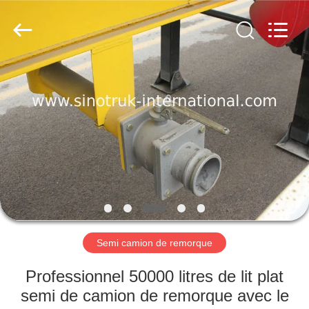
2026
SINOTRUK
INTERNATIONAL
CO.,
LTD..
All
Rights
Reserved.
À
LA
MAISON
PRODUITS
À
PROPOS
Semi camion de remorque
DE
NOUS
Professionnel 50000 litres de lit plat
semi de camion de remorque avec le