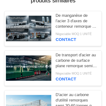
produits similaires
DEVIS
De manganèse de
PLAN
l'acier 3 d'axes de
DU
conteneur remorque à
plat de camion semi
SITE
Négociable MOQ:1 UNITÉ
transportant les
CONTACT
marchandises lourdes
POLITIQUE
De transport d'acier au
DE
carbone de surface
CONFIDENTIALITÉ
plane remorque semi
30-60 tonnes semi de
Négociable MOQ:1 UNITÉ
remorque de grain
CONTACT
D'acier au carbone
d'utilité remorques
semi 30-60 tonnes pour