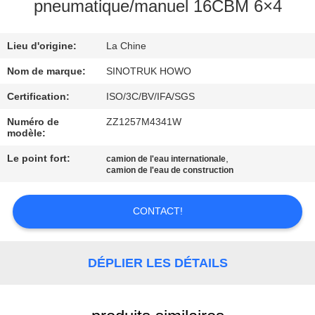
VISITE
pneumatique/manuel 16CBM 6×4
DE
Lieu d'origine:
La Chine
L'USINE
Nom de marque:
SINOTRUK HOWO
CONTRÔLE
Certification:
ISO/3C/BV/IFA/SGS
DE
Numéro de
ZZ1257M4341W
modèle:
LA
Le point fort:
,
camion de l'eau internationale
QUALITÉ
camion de l'eau de construction
NOUS
CONTACT!
CONTACTER
DÉPLIER LES DÉTAILS
DEMANDEZ
UN