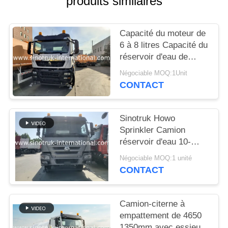
produits similaires
DEVIS
Capacité du moteur de
PLAN
6 à 8 litres Capacité du
DU
réservoir d'eau de
20000 litres Solution
SITE
Négociable MOQ:1Unit
pour les projets de
CONTACT
distribution d'eau et
POLITIQUE
d'irrigation
Sinotruk Howo
DE
Sprinkler Camion
CONFIDENTIALITÉ
réservoir d'eau 10-
25CBM 6 X 4 Euro 2
Négociable MOQ:1 unité
371HP Blanc
CONTACT
Camion-citerne à
empattement de 4650
1350mm avec essieu