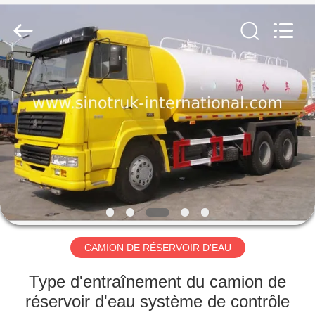
2026
SINOTRUK
INTERNATIONAL
CO.,
LTD..
All
Rights
Reserved.
À
LA
MAISON
PRODUITS
À
PROPOS
CAMION DE RÉSERVOIR D'EAU
DE
NOUS
Type d'entraînement du camion de
réservoir d'eau système de contrôle