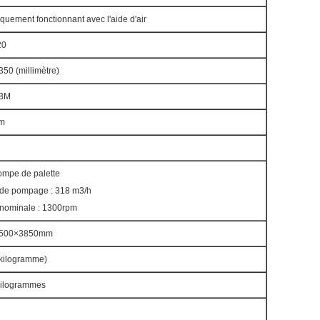
quement fonctionnant avec l'aide d'air
20
50 (millimètre)
CBM
m
Pompe de palette
 de pompage : 318 m3/h
 nominale : 1300rpm
2500×3850mm
kilogramme)
kilogrammes