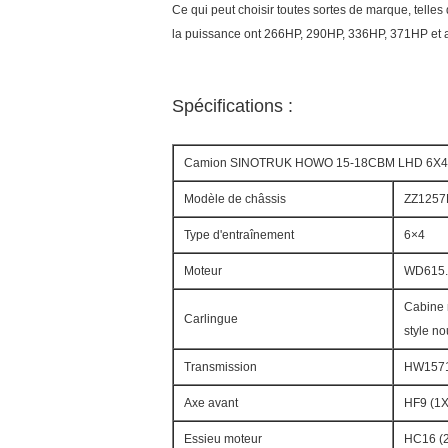
Ce qui peut choisir toutes sortes de marque, tell
la puissance ont 266HP, 290HP, 336HP, 371HP et ai
Spécifications :
Camion SINOTRUK HOWO 15-18CBM LHD 6X4 Eur
Modèle de châssis
ZZ125
Type d'entraînement
6×4
Moteur
WD615.
Cabine 
Carlingue
style n
Transmission
HW15710
Axe avant
HF9 (1
Essieu moteur
HC16 (