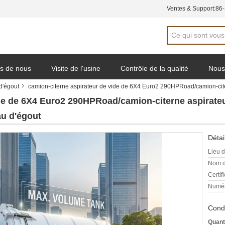
Ventes & Support:
86
s de nous
Visite de l'usine
Contrôle de la qualité
Nous
d'égout
camion-citerne aspirateur de vide de 6X4 Euro2 290HPRoad/camion-citer
e de soumission
de de 6X4 Euro2 290HPRoad/camion-citerne aspirateu
au d'égout
Détai
Lieu d
Nom d
Certifi
Numér
Condi
Quant