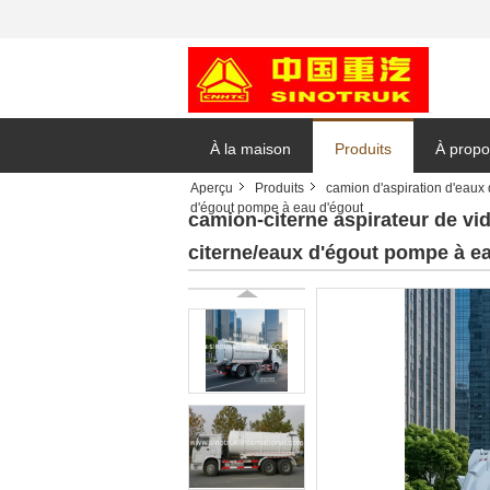
À la maison
Produits
À propo
Aperçu
Produits
camion d'aspiration d'eaux 
d'égout pompe à eau d'égout
Demand
camion-citerne aspirateur de vi
citerne/eaux d'égout pompe à e