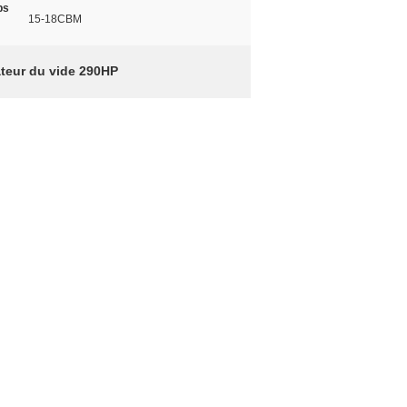
ps
15-18CBM
ateur du vide 290HP