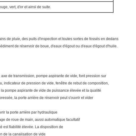
ouge, vert, d'or et ainsi de suite.
rbains de pluie, des puits d'inspection et toutes sortes de fossés en dedans
sédiment de réservoir de boue, d'eaux d'égout ou d'eaux d'égout d'huile.
, axe de transmission, pompe aspirante de vide, font pression sur
, indicateur de pression de vide, fenêtre de rebut de composition,
ur la pompe aspirante de vide de puissance élevée et la qualité
pressée, la porte arrière de réservoir peut s'ouvrir et vider
vrir la porte arrière par hydraulique
age de roue de main, aussi automatique facultatif
é est fiabilité élevée. La disposition de
ion de la canalisation de vide