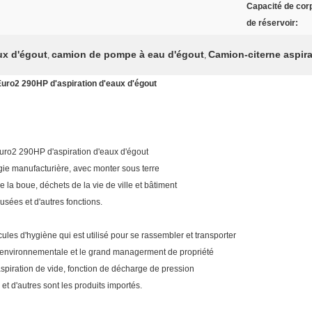
Capacité de cor
de réservoir:
ux d'égout
camion de pompe à eau d'égout
Camion-citerne aspir
,
,
2 290HP d'aspiration d'eaux d'égout
 290HP d'aspiration d'eaux d'égout
ogie manufacturière, avec monter sous terre
de la boue, déchets de la vie de ville et bâtiment
usées et d'autres fonctions.
ules d'hygiène qui est utilisé pour se rassembler et transporter
t environnementale et le grand managerment de propriété
l'aspiration de vide, fonction de décharge de pression
et d'autres sont les produits importés.