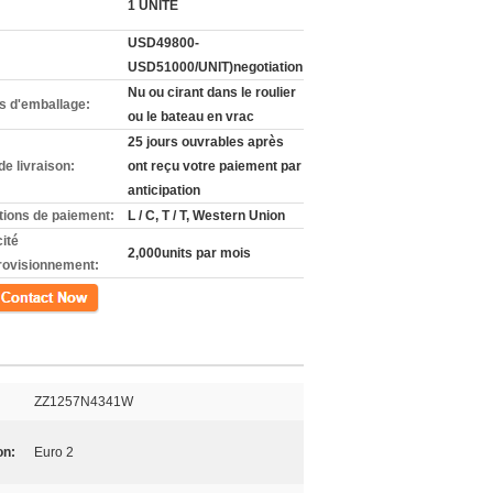
1 UNITÉ
USD49800-
USD51000/UNIT)negotiation
Nu ou cirant dans le roulier
ls d'emballage:
ou le bateau en vrac
25 jours ouvrables après
de livraison:
ont reçu votre paiement par
anticipation
tions de paiement:
L / C, T / T, Western Union
ité
2,000units par mois
rovisionnement:
ct
ZZ1257N4341W
on:
Euro 2