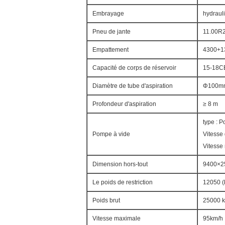
Embrayage
hydrauli
Pneu de jante
11.00R
Empattement
4300+13
Capacité de corps de réservoir
15-18
Diamètre de tube d'aspiration
Φ100m
Profondeur d'aspiration
≥ 8 m
type : 
Pompe à vide
Vitesse
Vitesse
Dimension hors-tout
9400×
Le poids de restriction
12050 (
Poids brut
25000 
Vitesse maximale
95km/h