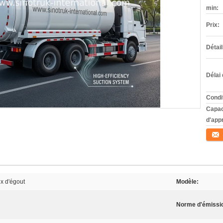
min:
Prix:
Détai
Délai 
Condi
Capac
d'app
Conta
x d'égout
Modèle:
Norme d'émissi