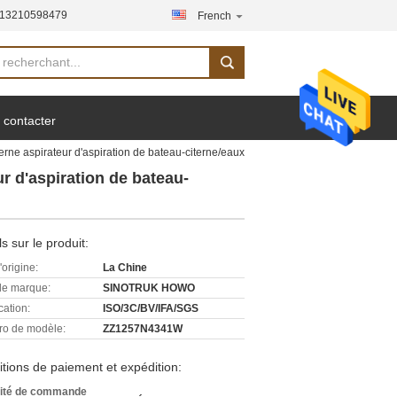
-13210598479
French
 contacter
ne aspirateur d'aspiration de bateau-citerne/eaux
r d'aspiration de bateau-
ls sur le produit:
'origine:
La Chine
e marque:
SINOTRUK HOWO
cation:
ISO/3C/BV/IFA/SGS
o de modèle:
ZZ1257N4341W
tions de paiement et expédition:
ité de commande