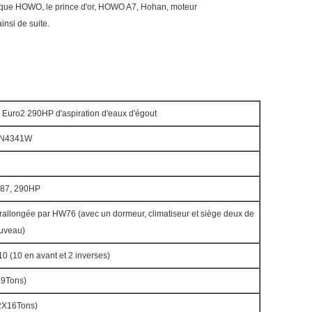
es que HOWO, le prince d'or, HOWO A7, Hohan, moteur
nsi de suite.
o2 290HP d'aspiration d'eaux d'égout
7N4341W
87, 290HP
rallongée par HW76 (avec un dormeur, climatiseur et siège deux de
ouveau)
 (10 en avant et 2 inverses)
X9Tons)
2X16Tons)