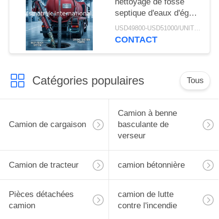
nettoyage de fosse
efficace
septique d'eaux d'égout
troquez/camion de
USD49800-USD51000/UNIT)negotiation MOQ:1 UNITÉ
pompage septique
CONTACT
17CBM LHD 336HP
Catégories populaires
Tous
Camion à benne
Camion de cargaison
basculante de
verseur
Camion de tracteur
camion bétonnière
Pièces détachées
camion de lutte
camion
contre l'incendie