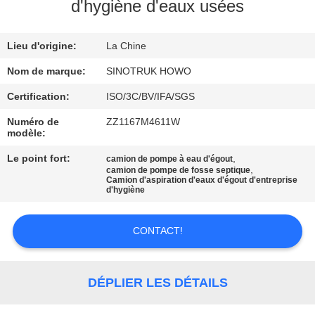
VISITE
d'hygiène d'eaux usées
DE
Lieu d'origine:
La Chine
L'USINE
Nom de marque:
SINOTRUK HOWO
CONTRÔLE
Certification:
ISO/3C/BV/IFA/SGS
DE
Numéro de
ZZ1167M4611W
modèle:
LA
Le point fort:
,
camion de pompe à eau d'égout
QUALITÉ
,
camion de pompe de fosse septique
Camion d'aspiration d'eaux d'égout d'entreprise
d'hygiène
NOUS
CONTACTER
CONTACT!
DEMANDEZ
DÉPLIER LES DÉTAILS
UN