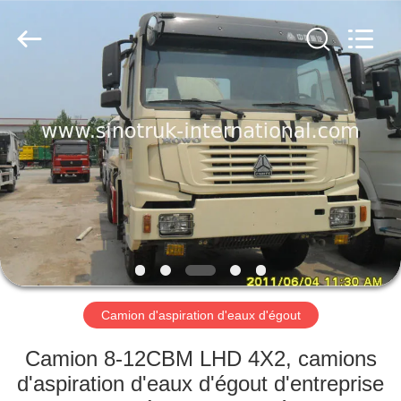
2026
SINOTRUK
INTERNATIONAL
CO.,
LTD..
All
Rights
Reserved.
À
LA
MAISON
PRODUITS
À
PROPOS
Camion d'aspiration d'eaux d'égout
DE
NOUS
Camion 8-12CBM LHD 4X2, camions
d'aspiration d'eaux d'égout d'entreprise