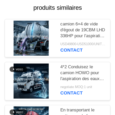
DEVIS
produits similaires
PLAN
camion 6×4 de vide
DU
d'égout de 19CBM LHD
SITE
336HP pour l'aspiration
chimique de sédiment
USD49800-USD51000/UNIT)negotiation MOQ:1 UNITÉ
de réservoir d'eaux
CONTACT
POLITIQUE
d'égout d'huile
DE
4*2 Conduisez le
CONFIDENTIALITÉ
camion HOWO pour
l'aspiration des eaux
usées: réservoir de 6
negotiate MOQ:1 unit
m3, 160 chevaux,
CONTACT
pneus 8.00R20, camion
léger pour les eaux
usées, véhicule
En transportant le
d'assainissement