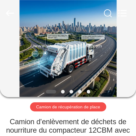
2026
SINOTRUK
INTERNATIONAL
CO.,
LTD..
All
Rights
Reserved.
À
LA
MAISON
PRODUITS
À
PROPOS
Camion de récupération de place
DE
NOUS
Camion d'enlèvement de déchets de
nourriture du compacteur 12CBM avec