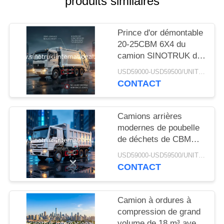
produits similaires
DEVIS
Prince d'or démontable
PLAN
20-25CBM 6X4 du
DU
camion SINOTRUK de
récupération de place
SITE
USD59000-USD59500/UNIT)negotiation MOQ:1 UNITÉ
de chariot
CONTACT
POLITIQUE
Camions arrières
DE
modernes de poubelle
CONFIDENTIALITÉ
de déchets de CBM
6X4 ZZ1257M4341W
USD59000-USD59500/UNIT)negotiation MOQ:1 UNITÉ
du camion à ordures 20
CONTACT
de chargeur
Camion à ordures à
compression de grand
volume de 18 m³ avec