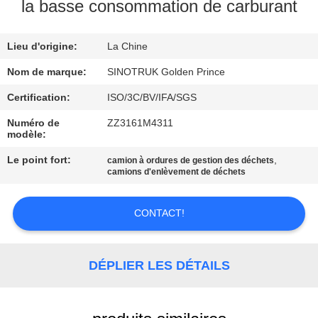
VISITE
la basse consommation de carburant
DE
Lieu d'origine:
La Chine
L'USINE
Nom de marque:
SINOTRUK Golden Prince
CONTRÔLE
Certification:
ISO/3C/BV/IFA/SGS
DE
Numéro de
ZZ3161M4311
modèle:
LA
Le point fort:
,
camion à ordures de gestion des déchets
QUALITÉ
camions d'enlèvement de déchets
NOUS
CONTACT!
CONTACTER
DÉPLIER LES DÉTAILS
DEMANDEZ
UN