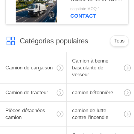
moteur de 371 CV et
negotiate MOQ:1
pneus robustes pour
CONTACT
une gestion efficace
des déchets
Catégories populaires
Tous
Camion à benne
Camion de cargaison
basculante de
verseur
Camion de tracteur
camion bétonnière
Pièces détachées
camion de lutte
camion
contre l'incendie