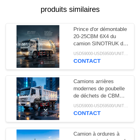
DEVIS
produits similaires
PLAN
Prince d'or démontable
DU
20-25CBM 6X4 du
SITE
camion SINOTRUK de
récupération de place
USD59000-USD59500/UNIT)negotiation MOQ:1 UNITÉ
de chariot
CONTACT
POLITIQUE
DE
Camions arrières
CONFIDENTIALITÉ
modernes de poubelle
de déchets de CBM
6X4 ZZ1257M4341W
USD59000-USD59500/UNIT)negotiation MOQ:1 UNITÉ
du camion à ordures 20
CONTACT
de chargeur
Camion à ordures à