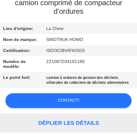
VISITE
camion comprimé de compacteur
d'ordures
DE
L'USINE
Lieu d'origine:
La Chine
Nom de marque:
SINOTRUK HOWO
CONTRÔLE
DE
Certification:
ISO/3C/BV/IFA/SGS
LA
Numéro de
ZZ1087D3415C180
modèle:
QUALITÉ
Le point fort:
,
camion à ordures de gestion des déchets
véhicules de collection de déchets alimentaires
NOUS
CONTACTER
CONTACT!
DEMANDEZ
DÉPLIER LES DÉTAILS
UN