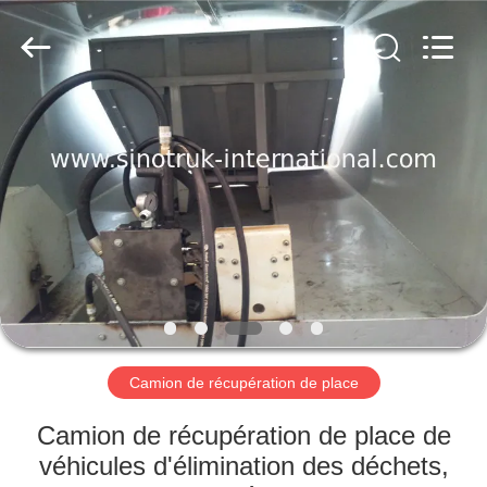
2026
SINOTRUK
INTERNATIONAL
CO.,
LTD..
All
Rights
Reserved.
À
LA
MAISON
PRODUITS
À
PROPOS
Camion de récupération de place
DE
NOUS
Camion de récupération de place de
véhicules d'élimination des déchets,