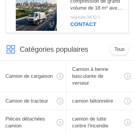
compression de grand
volume de 18 m³ avec
moteur de 371 CV et
negotiate MOQ:1
pneus robustes pour
CONTACT
une gestion efficace
des déchets
Catégories populaires
Tous
Camion à benne
Camion de cargaison
basculante de
verseur
Camion de tracteur
camion bétonnière
Pièces détachées
camion de lutte
camion
contre l'incendie