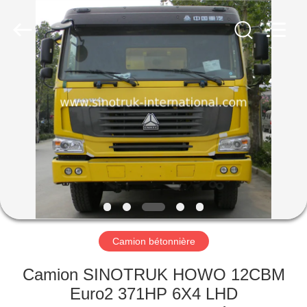
2026
SINOTRUK
INTERNATIONAL
CO.,
LTD..
All
Rights
Reserved.
À
LA
MAISON
PRODUITS
À
PROPOS
Camion bétonnière
DE
NOUS
Camion SINOTRUK HOWO 12CBM
Euro2 371HP 6X4 LHD