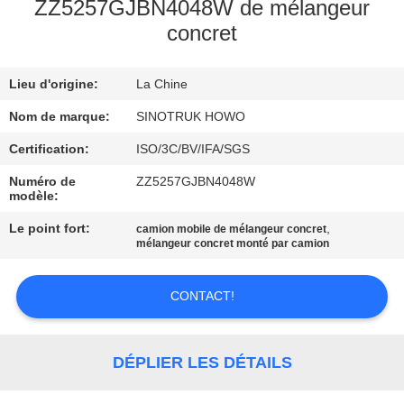
VISITE
ZZ5257GJBN4048W de mélangeur
concret
DE
L'USINE
Lieu d'origine:
La Chine
Nom de marque:
SINOTRUK HOWO
CONTRÔLE
DE
Certification:
ISO/3C/BV/IFA/SGS
LA
Numéro de
ZZ5257GJBN4048W
modèle:
QUALITÉ
Le point fort:
,
camion mobile de mélangeur concret
mélangeur concret monté par camion
NOUS
CONTACTER
CONTACT!
DEMANDEZ
DÉPLIER LES DÉTAILS
UN