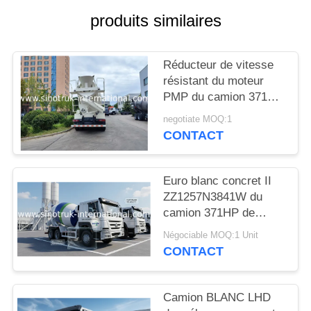
DEVIS
produits similaires
PLAN
Réducteur de vitesse
DU
résistant du moteur
SITE
PMP du camion 371HP
de mélangeur concret
negotiate MOQ:1
de HOWO 8x4 16m3
CONTACT
POLITIQUE
pour la construction
DE
Euro blanc concret II
CONFIDENTIALITÉ
ZZ1257N3841W du
camion 371HP de
mélangeur de HOWO
Négociable MOQ:1 Unit
SINOTRUK
CONTACT
Camion BLANC LHD