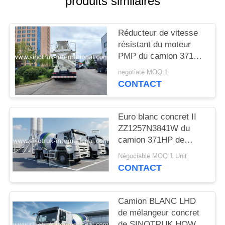
produits similaires
DEVIS
Réducteur de vitesse
PLAN
résistant du moteur
DU
PMP du camion 371HP
de mélangeur concret
SITE
negotiate MOQ:1
de HOWO 8x4 16m3
CONTACT
pour la construction
POLITIQUE
Euro blanc concret II
DE
ZZ1257N3841W du
CONFIDENTIALITÉ
camion 371HP de
mélangeur de HOWO
Négociable MOQ:1 Unit
SINOTRUK
CONTACT
Camion BLANC LHD
de mélangeur concret
de SINOTRUK HOWO