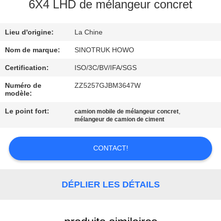
VISITE
6X4 LHD de mélangeur concret
DE
Lieu d'origine:
La Chine
L'USINE
Nom de marque:
SINOTRUK HOWO
CONTRÔLE
Certification:
ISO/3C/BV/IFA/SGS
DE
Numéro de
ZZ5257GJBM3647W
modèle:
LA
Le point fort:
,
camion mobile de mélangeur concret
QUALITÉ
mélangeur de camion de ciment
NOUS
CONTACT!
CONTACTER
DÉPLIER LES DÉTAILS
DEMANDEZ
UN