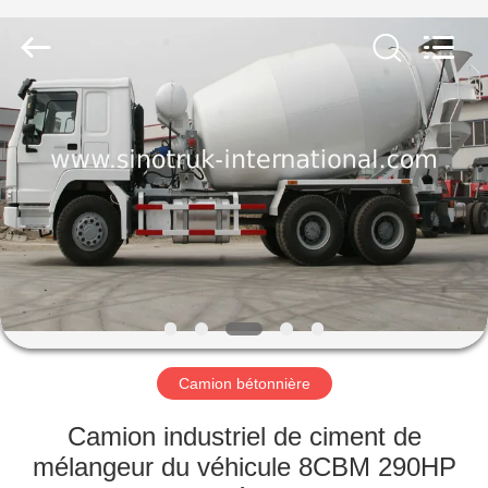
2026
SINOTRUK
INTERNATIONAL
CO.,
LTD..
All
Rights
Reserved.
À
LA
MAISON
PRODUITS
À
PROPOS
Camion bétonnière
DE
NOUS
Camion industriel de ciment de
mélangeur du véhicule 8CBM 290HP