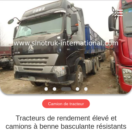
2026
SINOTRUK
INTERNATIONAL
CO.,
LTD..
All
Rights
Reserved.
À
LA
MAISON
PRODUITS
À
PROPOS
Camion de tracteur
DE
NOUS
Tracteurs de rendement élevé et
camions à benne basculante résistants