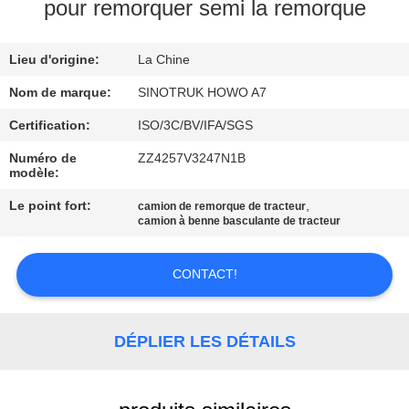
VISITE
pour remorquer semi la remorque
DE
Lieu d'origine:
La Chine
L'USINE
Nom de marque:
SINOTRUK HOWO A7
CONTRÔLE
Certification:
ISO/3C/BV/IFA/SGS
DE
Numéro de
ZZ4257V3247N1B
modèle:
LA
Le point fort:
,
camion de remorque de tracteur
QUALITÉ
camion à benne basculante de tracteur
NOUS
CONTACT!
CONTACTER
DÉPLIER LES DÉTAILS
DEMANDEZ
UN