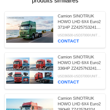
produits similaires
DEVIS
Camion SINOTRUK
PLAN
HOWO LHD 6X4 Euro2
DU
371HP ZZ4257S3241W
de tracteur
SITE
USD36500-USD37000/UNIT)negotiation MOQ:1 UNITÉ
CONTACT
POLITIQUE
Camion SINOTRUK
DE
HOWO LHD 6X4 Euro2
CONFIDENTIALITÉ
336HP ZZ4257N3241W
de tracteur
USD36500-USD37000/UNIT)negotiation MOQ:1 UNITÉ
CONTACT
Camion SINOTRUK
HOWO LHD 6X4 Euro2
290HP ZZ4257M3241V